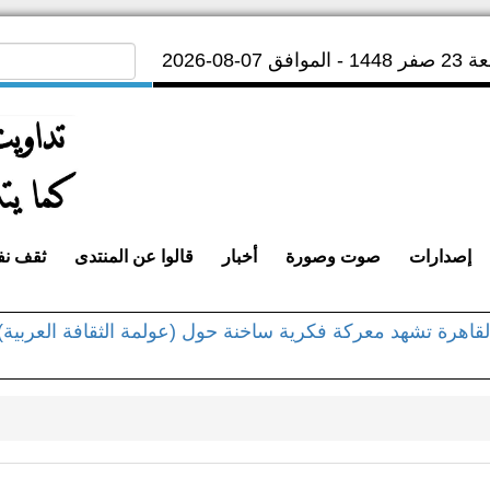
لموافق 07-08-2026
إصدارات
صوت وصورة
أخبار
قالوا عن المنتدى
ثقف ن
القاهرة تشهد معركة فكرية ساخنة حول (عولمة الثقافة العربية)
لشميري ينعي وفاة القاضي والشاعر اليمنى الكبير أحمد محمد ال
الشميري بمعرض القاهرة الدولي للكتاب في دورته الـ 53