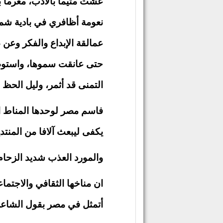
عشت متيما بالأدب، مغرما بال
نعومة أظافري في بادية شمي
عمالقة الإبداع والفكر وعن ص
حتى عانقت سموها، واستوط
التمنى قد أثمر، وليل الحظ 
فاسم مصر لوحدها المناط ا
يكفى ليبعث آلافا من المنتدي
والمورد العذب شديد الزحام
ان مناخها الثقافي والاجتما
أتمثل في مصر بقول الشاعر