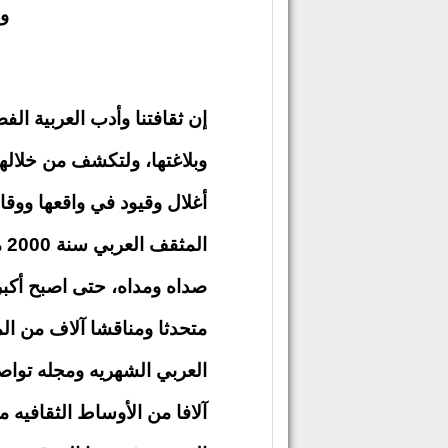
ول
إن ثقافتنا وأدب العربية ال
وبلاغتها، ولتكشف من خلاله
أغلال وقيود في واقعها ووقائ
ال
صداه ومداه، حتى اصبح أكبر
متحدثا ومناقشا آلاف من الم
العربي الشهريه ومجله تواصل
آلافا من الأوساط الثقافيه