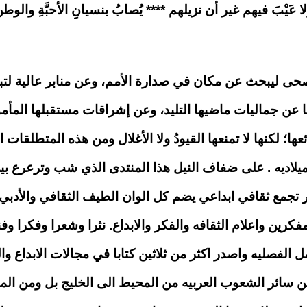
ا عَيْبَ فيهم غير أن نزيلهم **** يُصابُ بنسيانِ الأحبَّةِ والوط
فصحى ليبحث عن مكان في صدارة الأمم، وعن منابر عالية لتبه
ا عن جماليات ماضيها التليد، وعن إشراقات مستقبلها المأم
عها؛ لكنها لا تمنعها القيودُ ولا الأغلال ومن هذه المتطلقا
مثقف العربي سنة 2000 ميلاديه . على ضفاف النيل هذا المنتدى الذي شب وتر
 تجمع ثقافي ابداعي يضم كل الوان الطيف الثقافي والأدبي
فكرين واعلام الثقافه والفكر والابداع. نثرا وشعرا وفكرا و
 الفصليه واصدر اكثر من ثلاثين كتابا في مجالات الابداع 
 من سائر الشعوب العربيه من المحيط الى الخليج بل ومن ال