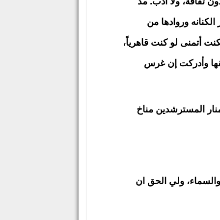
ون ثقافة، ولا أدب. مذ
لكنانه وروادها من
كنت أتمنى لو كنت قاهرياً،
قها وأدركت إن غرس
نار المسترشدين مناخ
 والسماء، ولي الحق ان