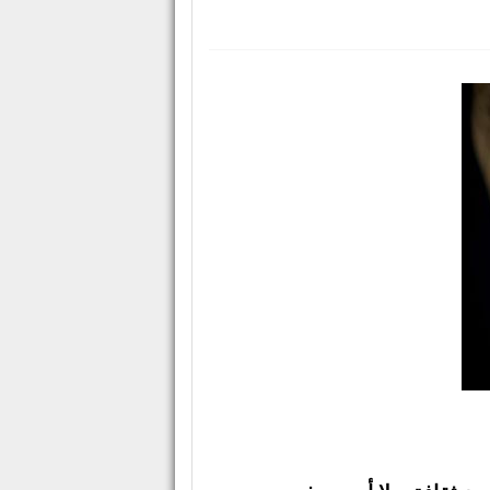
شعري.. "امريء القيس" بمكتبة مصر
 أدبية وثقافية حول مناهج الحداثة والأصالة في