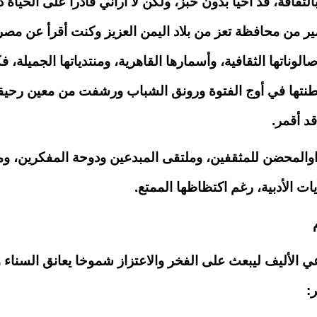
ثقافة، قد أحيا بدون خبز، ولكن لا أراني قادراً على الحياة د
ر من محافظة تعز من بلاد اليمن العزيز وكنت أقرأ عن مصر ا
الوناتها الثقافية، وأسمارها القاهرية، ومنتدياتها الجميلة، ف
نتها في أوج الفتوة ورونق الشباب ورشفت من معين رحي
قد أقمر.
والمحضن للمثقفين، وملتقى المبدعين ودوحة المفكرين، وم
ات الأدبية، رغم اكتظاظها الممتع.
عي الأليف ليبعث على الفخر والاعتزاز شموخا يعانق السناء
: