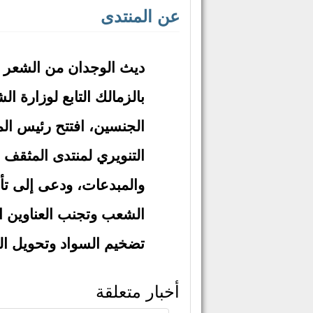
على غرار مناظرات "م
عن المنتدى
الجديدة
الأدب العربي
بالزمالك التابع لوزارة ا
الجنسين، افتتح رئيس الم
التنويري لمنتدى المثقف 
والمبدعات، ودعى إلى تأل
الشعب وتجنب العناوين ا
تضخيم السواد وتحويل الح
أخبار متعلقة