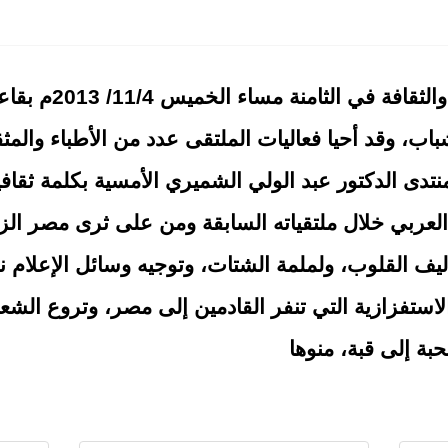
نتدى المثقف العربي".. انطلاق الجولة الأولى من السجال ال
في مثل هذا اليوم 11 مارس 2001.. منتدى المثقف العربي يعقد مواجهة
ديث الوجدان من الشعر
لشباب، وقد أحيا فعاليات الملتقى عدد من الأطباء والم
نتدى الدكتور عبد الولي الشميري الأمسية بكلمة ثقافي
العربي خلال ملتقياته السابقة ومن على ثرى مصر الز
يف القلوب، ولملمة الشتات، وتوجيه وسائل الإعلام نحو
لاستفزازية التي تنفر القادمين إلى مصر، وتروع ال
بة إلى قبة، منوها