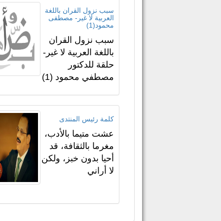
سبب نزول القران باللغة
العربية لا غير- مصطفى
محمود(1)
سبب نزول القران
باللغة العربية لا غير-
حلقة للدكتور
مصطفي محمود (1)
كلمة رئيس المنتدى
عشت متيما بالأدب،
مغرما بالثقافة، قد
أحيا بدون خبز، ولكن
لا أراني