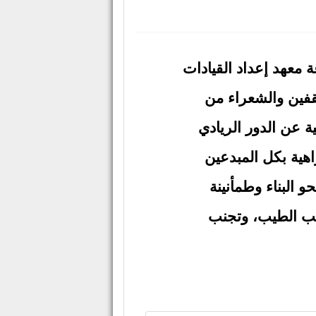
شعري.. "امريء القيس" بمكتبة مصر
 أدبية وثقافية حول مناهج الحداثة والأصالة في
 والثقافة في الثامنة مساء الخميس 11/4/ 2013م بقاعة معهد إعداد القيادات
ثقفين والشعراء من
ة عن الدور الريادي
اهية بكل المبدعين
 البناء وطمأنينة
شعب الطيب، وتجنب