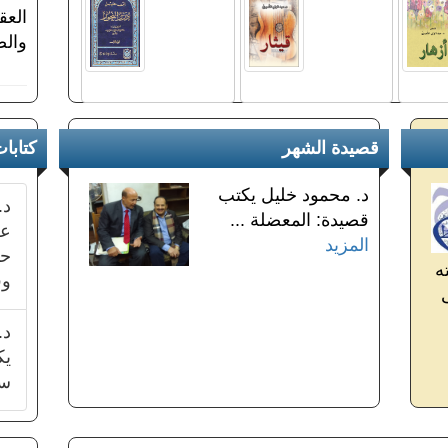
العق
وال
قصيدة الشهر
كتابات
د. محمود خليل يكتب
د.
قصيدة: المعضلة ...
عن
المزيد
حي
ه
وق
د.
يك
سو