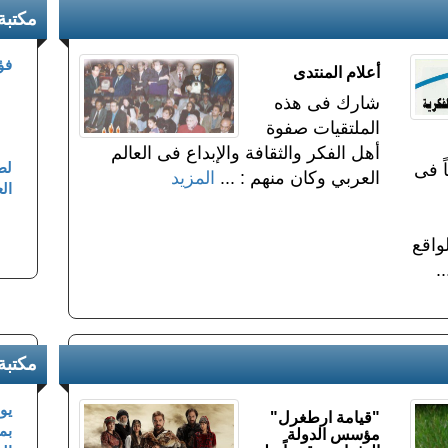
مكتبة 
فؤ
أعلام المنتدى
شارك فى هذه
الملتقيات صفوة
أهل الفكر والثقافة والإبداع فى العالم
لط
ً فى
العربي وكان منهم : ...
المزيد
الع
واقع
.
مكتبة
يو
"قيامة ارطغرل"
بم
مؤسس الدولة