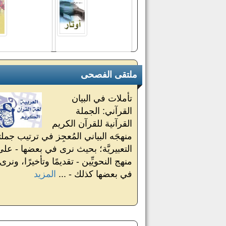
ملتقى الفصحى
تأملات في البيان
القرآني: الجملة
القرآنية للقرآن الكريم
منهجَه البياني المُعجِز في ترتيب جملت
التعبيريَّة؛ بحيث نرى في بعضها - على
منهج النحويِّين - تقديمًا وتأخيرًا، ونرى
في بعضها كذلك - ...
المزيد