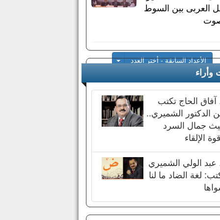
ل العربى بين السوط
صوت
Toggle Dropdown
الأعداد السابقة - أختر العدد
 وأراء
 آفاق الحاج تكتب
 الدكتور الشميري..
ث جمال السرد
وة الإلقاء
 عبد الولي الشميري
تب: لغة الضاد ما لنا
اها