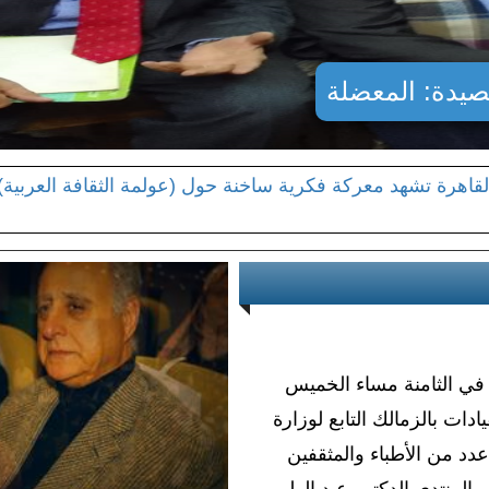
صيدة: المعضلة
القاهرة تشهد معركة فكرية ساخنة حول (عولمة الثقافة العربية)
لشميري ينعي وفاة القاضي والشاعر اليمنى الكبير أحمد محمد ال
الشميري بمعرض القاهرة الدولي للكتاب في دورته الـ 53
نتدى المثقف العربي".. انطلاق الجولة الأولى من السجال ال
في الثامنة مساء الخميس
في مثل هذا اليوم 11 مارس 2001.. منتدى المثقف العربي يعقد مواجهة
د القيادات بالزمالك التابع لوزارة
عدد من الأطباء والمثقفين
المنتدى الدكتور عبد الولي