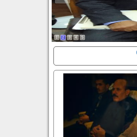
في مثل هذا ا
الكاتب اليمن
والكتب"
الحداثة والأ
1
2
3
4
5
مجاهد
شعري.. "امريء القيس" بمكتبة مصر
 أدبية وثقافية حول مناهج الحداثة والأصالة في