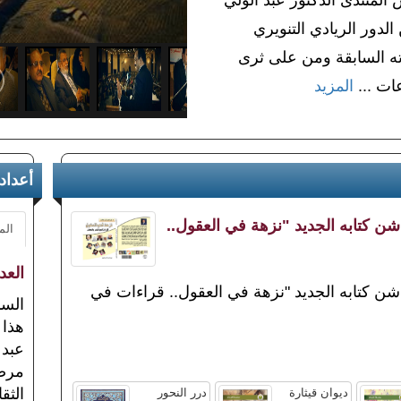
لدور الريادي التنويري
ته السابقة ومن على ثرى
ات ...
المزيد
أعداد
ُدشن كتابه الجديد "نزهة في العقول..
الم
العدد 
ُدشن كتابه الجديد "نزهة في العقول.. قراءات في
السن
هذا 
عبد 
مرصد
الثق
ديوان قيثارة
درر النحور