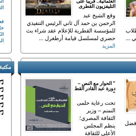
العثمانية.. قريباً على
ال
التليفزيون القطرى
الت
وقع الشيخ عبد
فعا
الرحمن بن حمد آل ثاني الرئيس التنفيذي
خا
طلاب
للمؤسسة القطرية للإعلام عقد شراء بث
ال
 ...
حصري لمسلسل قيامة أرطغرل ...
ال
المزيد
مكتبة
" الحوار مع النص –
دورة عبد القادر القط
"
تحت رعاية حلمى
النمنم – وزير
الثقافة المصري؛
 فضل
ينظم المجلس
الأعلى للثقافة