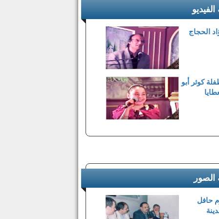
الفيديو
اد الحجاج
فلة كوثر أبو
طايا
 الصور
م حافل
دينة