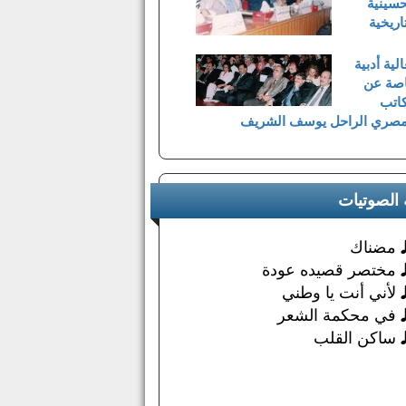
حسينية
اريخية
لية أدبية
صة عن
كاتب
مصري الراحل يوسف الشريف
 الصوتيات
مضناك
مختصر قصيده عودة
لأني أنت يا وطني
في محكمة الشعر
ساكن القلب