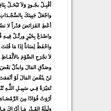
أقْبِـلْ بجُـودٍ وَلاَ تَبْخَـلْ بِنَاف
واجْعَلْ جَبِينَكَ بِالسَّجْـدَاتِ ع
أعْطِ الفَرَائضَ قدْراً لا تضُـرّ
واصْدَعْ بِخَيْرٍ ورتِّـلْ فِيـهِ قُر
واحْفَظْ لِسَاناً إذَا مَا قُلتَ 
لاَ تجْرَحِ الصَّوْمَ بالألْفَـاظِ نِ
وصَدِّقِ المَالَ وابذُلْ بَعْضَ 
لنْ ينْقُصَ المَالَ لَوْ أنْفقتَ
تُمَيْرَةٌ فِـي سَبِيـلِ اللَّـهِ تُنْف
أرْوَتْ فُؤادًا مِنَ الرَّمْضَـاءِ
وَلَيلَةُ القَـدْرِ مَـا أدْرَاكَ مَـا 