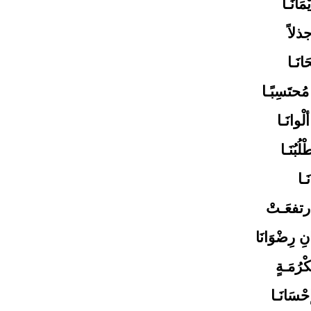
مَانَـا
جذلاً
َانَـا
ُحتَسِبًـا
ْوانَـا
لُبُنَـا
َـا
فارتفعَـتْ
ِ رِضْوَانَا
ْرُمَـةٍ
حْسَانَـا