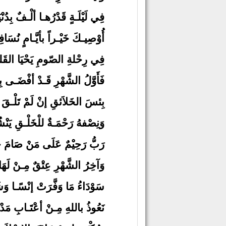
فِي لَيْلَـةٍ قَدْرُهـا ألْـفٌ بِدُنْيَ
أُوْصِيـكَ خَيْـراً بأيَّـامٍ نُسَافِ
فِي رِحْلةِ الصّومِ يَحْيَا القَل
فَأَوَّلُ الشَّهْرِ قَـدْ أفْضَـى بِ
بِئسَ الخَلاَئقِ إنْ لَمْ تَلْـقَ غ
وَنِصْفهُ رَحْمَـةٌ للْخَلْـقِ يَنْش
رَبُّ رَحِيْمٌ عَلَى مَنْ صَامَ حُ
وَآخِرُ الشَّهْرِ عِتْقٌ مِـنْ لَهَائِ
سَوْدَاءُ مَا وَفَّرَتْ إنْسًـا وَشَ
نَعُوذُ باللهِ مِـنْ أعْتَـابِ مَدْخ