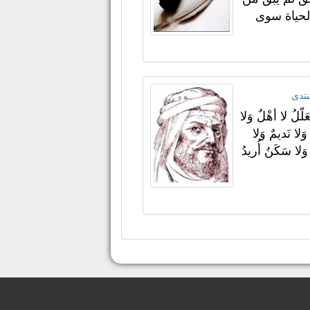
حياة سوى
نتدى
ّعَلّلُ لا أهْلٌ وَلا
َلا نَديمٌ وَلا
لا سَكَنُ أُريدُ