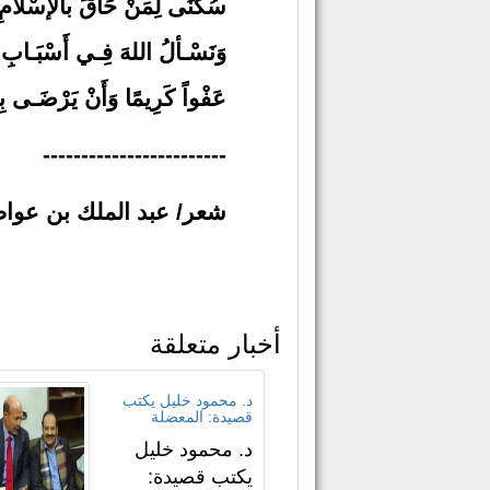
سُكْنَى لِمَنْ حَاقَ بالإسْلاَمِ ع
وَنَسْـألُ اللهَ فِـي أَسْبَـابِ جَن
عَفْواً كَرِيمًا وَأَنْ يَرْضَـى بِلُق
------------------------
شعر/ عبد الملك بن عوا
أخبار متعلقة
د. محمود خليل يكتب
قصيدة: المعضلة
د. محمود خليل
يكتب قصيدة: