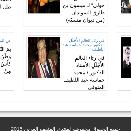
حولي" لـ ميسون بن
ظل ال
طارق السويدان
(من ديوان منسيّة)
في رثاءِ العالمِ الأَجْلَلِ
عن الم
الدكتور محمد حماسة عبد
بِمَ الت
اللطيف
وَطَنُ و
في رثاءِ العالمِ
كأسٌ وَ
الأَجْلَلِ الأستاذ
مِنْ
الدكتور / محمد
حماسة عبد اللطيف
المتوفى
جميع الحقوق محفوظة لمنتدى المثقف العربى 2015