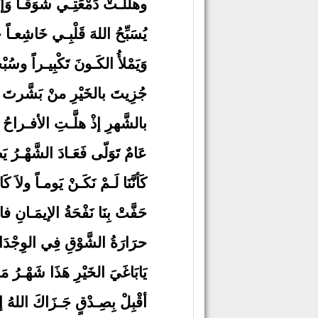
وهلَّلَـتْ دَمْعَتِـي شَوَقـاً وَإيْ
يُسَبِّحُ اللهَ قَلْبِـي خَاشِعـاً 
وَيَمْلأُ الكَـونَ تَكْبِيـراً وسُبْح
جُزِيتَ بالخَيْرِ منْ بَشَّرتَ م
بالشَّهرِ إذْ هلَّـتِ الأفـراحُ أل
عَامٌ تَوَلّى فَعَـادَ الشَّهْـرُ يَطْ
كَأنَّنَا لَـمْ نَكَـنْ يَومـاً ولاَ كَان
حَفَّتْ بِنَا نَفْحَةُ الإيمَـانِ 
حرَارَةُ الشَّوْقِ فِي الوِجْدَان
يَابَاغَيَ الخَيْرِ هَذَا شَهْـرُ مَك
أقْبِلْ بِصِـدْقٍ جَـزَاكَ اللهُ إ