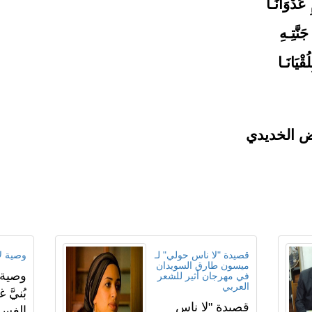
ُدْوَانَـا
َّتِـهِ
ْيَانَـا
ض الخديدي
قصيدة "لا ناس حولي" لـ
وصية ل
ميسون طارق السويدان
وصية ل
في مهرجان أثير للشعر
العربي
بُنيَّ
قصيدة "لا ناس
الغسـ