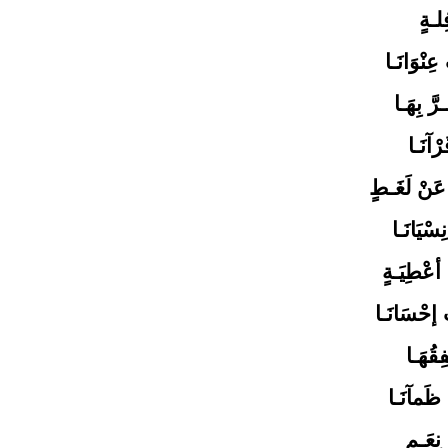
ِلـةٍ
ِنْوَانَـا
َ بِهَـا
ْآنَـا
عَنْ لَغَـطٍ
سْيَانَـا
أعْطِيَـةٍ
 إحْسَانَـا
ِقُهَـا
 ظَمآنَـا
نِعَـمٍ