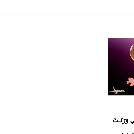
نتدى المثقف العربي".. انطلاق الجولة الأولى من السجال ال
في مثل هذا اليوم 11 مارس 2001.. منتدى المثقف العربي يعقد مواجهة
 وَرَنَـتْ