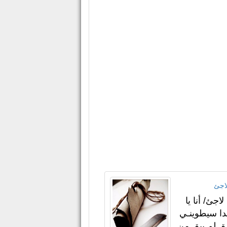
اجئ
اجئ/ أنا يا
 غدا سيطوينـي
ق لم يبق من