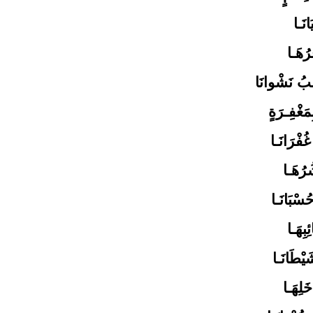
انَـا
رُهَـا
بُ نَشْوانَا
مَغْفِـرَةٍ
ُفْرَانَـا
ُرُهَـا
سْبَانَـا
بِهَـا
يْطَانَـا
َلِهَـا