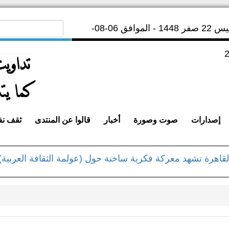
الخميس 22 صفر 1448 - الموافق 06-08-
إصدارات
صوت وصورة
أخبار
قالوا عن المنتدى
ثقف ن
القاهرة تشهد معركة فكرية ساخنة حول (عولمة الثقافة العربية)
لشميري ينعي وفاة القاضي والشاعر اليمنى الكبير أحمد محمد ال
الشميري بمعرض القاهرة الدولي للكتاب في دورته الـ 53